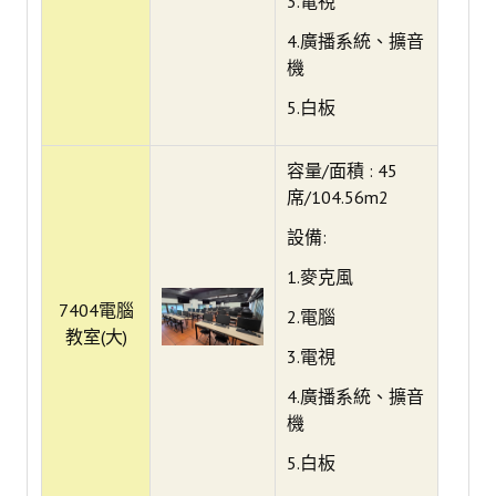
3.電視
學生-包山包海在單登
4.廣播系統、擴音
學生-預警提醒
機
5.白板
學生-學習履歷
學生-論文上傳好簡單
容量/面積 : 45
席/104.56m2
教師-學術成就全紀錄
設備:
教師-學術成就大家知
1.麥克風
教師-智慧考試一把罩
7404電腦
2.電腦
教室(大)
智慧i教室
3.電視
關於本處
4.廣播系統、擴音
機
大事紀
5.白板
組織編制