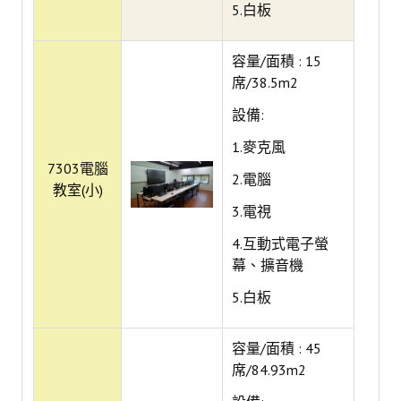
5.白板
AI 應用/檢測工具
Google Workspace教育版
容量/面積 : 15
席/38.5m2
Microsoft 365 教育版
設備:
論文研究服務
1.麥克風
7303電腦
2.電腦
電子期刊與資料庫
教室(小)
3.電視
掠奪性期刊查詢
4.互動式電子螢
論文系統
幕、擴音機
EndNote 書目管理
5.白板
Turnitin 原創比對
容量/面積 : 45
Symskan華藝文獻相似度檢測服務
席/84.93m2
Wass國家圖書館學位論文相似檢測輔助系統