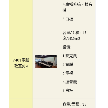
4.廣播系統、擴音
自動電控
機
人流辨識
5.白板
門禁系統
容量/面積 : 15
智慧社群
席/38.5m2
雲端校園3D導覽
設備:
高師瓦力1號
1.麥克風
7401電腦
高師大APP
2.電腦
教室(小)
3.電視
燕巢深夜餐車
4.擴音機
歡樂耶誕
5.白板
智慧行政
校務數據公開及下載
容量/面積 : 15