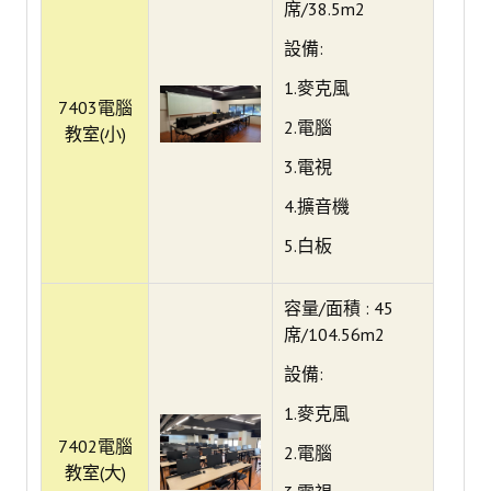
席/38.5m2
會議資料好管理
設備:
工作報告線上寫
1.麥克風
7403電腦
系所評鑑看這裡
2.電腦
教室(小)
大事紀填報系統
3.電視
器材就要借你用
4.擴音機
5.白板
多元繳費
智慧教學
容量/面積 : 45
環境-I Beacon 智慧推播
席/104.56m2
設備:
環境-智慧遠距教學
1.麥克風
即時式線上教學
7402電腦
2.電腦
錄影式非同步教學
教室(大)