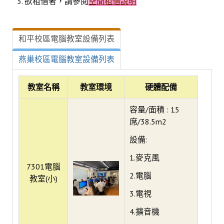
欲租借者，請參閱
空間租借說明
常見問題
資訊服務
和平校區電腦教室設備列表
VPN連線
燕巢校區電腦教室設備列表
校園網路
教室名稱
教室環境
硬體配備
網路資訊安全
容量/面積 : 15
無線網路
席/38.5m2
無線WiFi位置圖
設備:
校園郵件信箱
1.麥克風
7301電腦
2.電腦
校園軟體
教室(小)
3.電視
校園授權軟體
4.擴音機
常用自由軟體/免費軟體