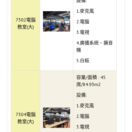
設備:
1.麥克風
自學服務
7302電腦
2.電腦
數位學習專區
教室(大)
3.電視
亮點服務
4.廣播系統、擴音
機
智慧管理
5.白板
I locker 智慧置物櫃
容量/面積 : 45
I Seat 線上座位預約
席/84.93m2
I Taker 智慧取書櫃
設備:
自動借還書系統
1.麥克風
空間借用系統
7304電腦
2.電腦
教室(大)
友善報修
3.電視