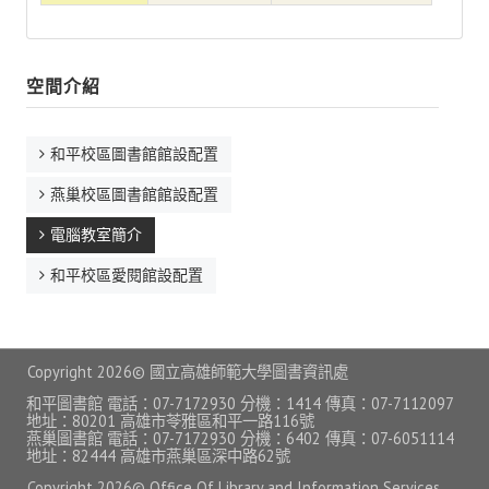
空間介紹
空間租借
空間介紹
相關法規
和平校區圖書館館設配置
簡報分享
燕巢校區圖書館館設配置
統計資料
電腦教室簡介
數據公開
和平校區愛閱館設配置
雲端導覽
COVID-19防疫
Copyright
2026© 國立高雄師範大學圖書資訊處
防疫應變措施
和平圖書館 電話：07-7172930 分機：1414 傳真：07-7112097
地址：80201 高雄市苓雅區和平一路116號
燕巢圖書館 電話：07-7172930 分機：6402 傳真：07-6051114
防疫電子報
地址：82444 高雄市燕巢區深中路62號
Copyright
2026© Office Of Library and Information Services,