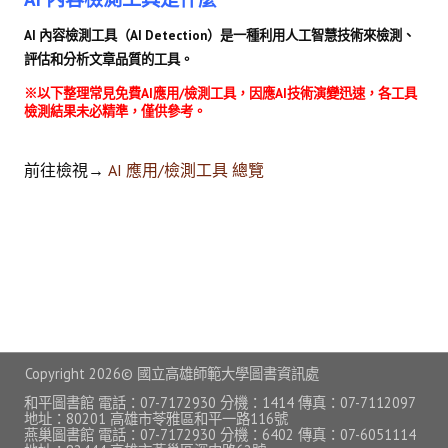
常見問題
AI 內容檢測工具（AI Detection）是一種利用人工智慧技術來檢測、
評估和分析文章品質的工具。
資訊服務
※以下整理常見免費AI應用/檢測工具，因應AI技術演變迅速，各工具
VPN連線
檢測結果未必精準，僅供參考。
校園網路
前往檢視→
AI 應用/檢測工具 總覽
網路資訊安全
無線網路
無線WiFi位置圖
校園郵件信箱
校園軟體
Copyright
2026© 國立高雄師範大學圖書資訊處
校園授權軟體
和平圖書館 電話：07-7172930 分機：1414 傳真：07-7112097
地址：80201 高雄市苓雅區和平一路116號
燕巢圖書館 電話：07-7172930 分機：6402 傳真：07-6051114
常用自由軟體/免費軟體