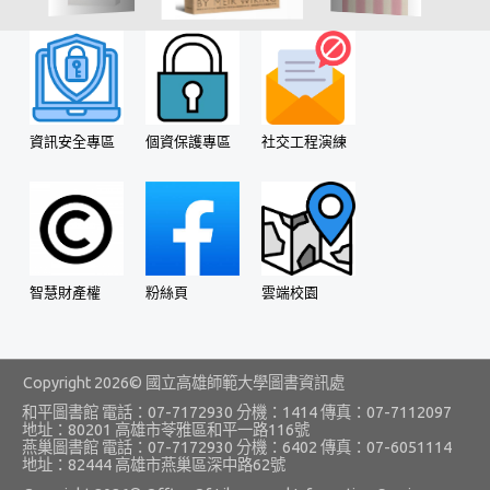
會議資料好管理
工作報告線上寫
系所評鑑看這裡
資訊安全專區
個資保護專區
社交工程演練
大事紀填報系統
器材就要借你用
多元繳費
智慧教學
智慧財產權
粉絲頁
雲端校園
環境-I Beacon 智慧推播
環境-智慧遠距教學
Copyright
2026© 國立高雄師範大學圖書資訊處
和平圖書館 電話：07-7172930 分機：1414 傳真：07-7112097
即時式線上教學
地址：80201 高雄市苓雅區和平一路116號
燕巢圖書館 電話：07-7172930 分機：6402 傳真：07-6051114
地址：82444 高雄市燕巢區深中路62號
錄影式非同步教學