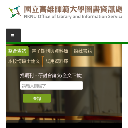
圖書服務
整合查詢
電子期刊與資料庫
館藏書籍
本校博碩士論文
試用資料庫
我的圖書館
借閱紀錄
找期刊、研討會論文(全文下載)
圖書推薦
館際合作
表單下載
活動報名