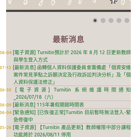
自學服務
數位學習專區
最新消息
亮點服務
[電子資源] Turnitin預計於 2026 年 8 月 12 日更新教師
08-04
智慧管理
與學生登入方式
[最新消息] 函轉個人資料保護委員會籌備處「個資安維
07-13
I locker 智慧置物櫃
案件常見爭點之訴願決定及行政訴訟判決分析」及「個
I Seat 線上座位預約
人資料保護法修正」
[電子資源] Turnitin 系統維護時間通知
06-30
I Taker 智慧取書櫃
_2026/07/18（六）
[最新消息] 115年暑假開館時間表
06-09
自動借還書系統
[緊急通知] [已恢復正常]Turnitin 目前暫時無法登入-緊
06-04
空間借用系統
急修復中
[電子資源] 【Turnitin 產品更新】教師權限中部分課程
05-26
友善報修
功能將於 2026/08/11 停用