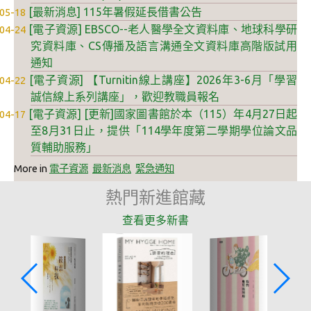
[最新消息] 115年暑假延長借書公告
05-18
自動電控
[電子資源] EBSCO--老人醫學全文資料庫、地球科學研
04-24
人流辨識
究資料庫、CS傳播及語言溝通全文資料庫高階版試用
通知
門禁系統
[電子資源] 【Turnitin線上講座】2026年3-6月「學習
04-22
誠信線上系列講座」，歡迎教職員報名
智慧社群
[電子資源] [更新]國家圖書館於本（115）年4月27日起
04-17
雲端校園3D導覽
至8月31日止，提供「114學年度第二學期學位論文品
質輔助服務」
高師瓦力1號
More in
電子資源
最新消息
緊急通知
高師大APP
熱門新進館藏
燕巢深夜餐車
查看更多新書
歡樂耶誕
智慧行政
校務數據公開及下載