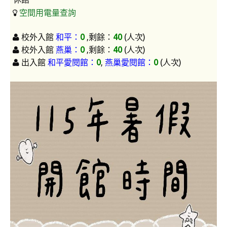
空間用電量查詢
AI 應用/檢測工具
Google Workspace教育版
校外入館
和平：
0
,剩餘：
40
(人次)
校外入館
燕巢：
0
,剩餘：
40
(人次)
Microsoft 365 教育版
出入館
和平愛閱館：
0
,
燕巢愛閱館：
0
(人次)
論文研究服務
電子期刊與資料庫
掠奪性期刊查詢
論文系統
EndNote 書目管理
Turnitin 原創比對
Symskan華藝文獻相似度檢測服務
Wass國家圖書館學位論文相似檢測輔助系統