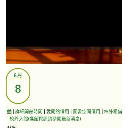
常見問題
資訊服務
VPN連線
校園網路
網路資訊安全
無線網路
8月
無線WiFi位置圖
8
校園郵件信箱
校園軟體
|
詳細開館時間
|
愛閱館借用
|
圖書空間借用
|
校外租借
校園授權軟體
|
校外入館(進館資訊請參閱最新消息)
常用自由軟體/免費軟體
休館