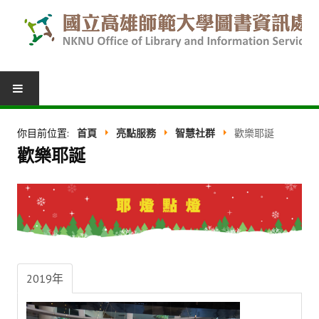
圖書服務
你目前位置:
首頁
亮點服務
智慧社群
歡樂耶誕
歡樂耶誕
我的圖書館
借閱紀錄
圖書推薦
館際合作
表單下載
2019年
活動報名