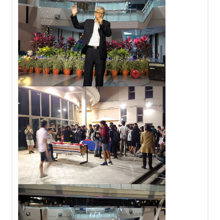
常見問題
資訊服務
VPN連線
校園網路
網路資訊安全
無線網路
無線WiFi位置圖
校園郵件信箱
校園軟體
校園授權軟體
常用自由軟體/免費軟體