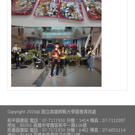
自學服務
數位學習專區
亮點服務
智慧管理
I locker 智慧置物櫃
I Seat 線上座位預約
I Taker 智慧取書櫃
自動借還書系統
Copyright
2026© 國立高雄師範大學圖書資訊處
空間借用系統
和平圖書館 電話：07-7172930 分機：1414 傳真：07-7112097
地址：80201 高雄市苓雅區和平一路116號
友善報修
燕巢圖書館 電話：07-7172930 分機：6402 傳真：07-6051114
地址：82444 高雄市燕巢區深中路62號