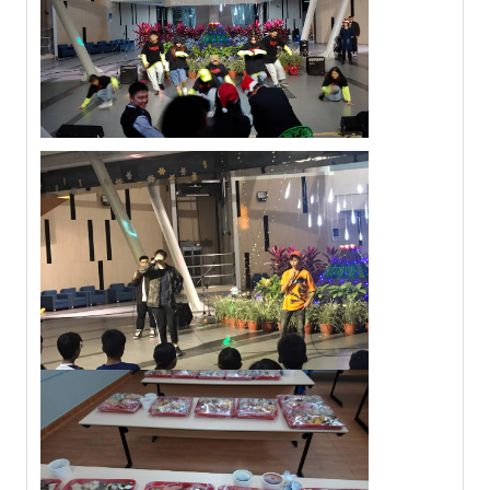
AI 應用/檢測工具
Google Workspace教育版
Microsoft 365 教育版
論文研究服務
電子期刊與資料庫
掠奪性期刊查詢
論文系統
EndNote 書目管理
Turnitin 原創比對
Symskan華藝文獻相似度檢測服務
Wass國家圖書館學位論文相似檢測輔助系統