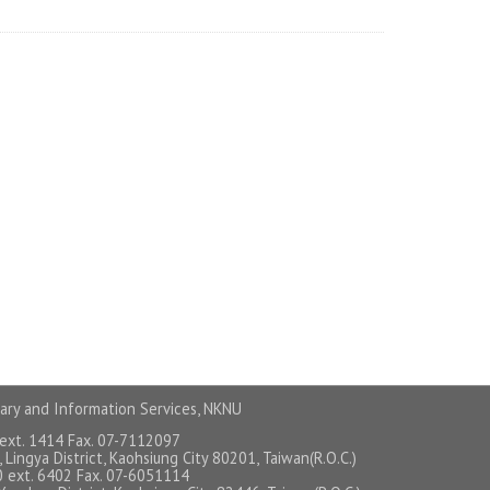
ary and Information Services, NKNU
 ext. 1414 Fax. 07-7112097
 Lingya District, Kaohsiung City 80201, Taiwan(R.O.C.)
0 ext. 6402 Fax. 07-6051114