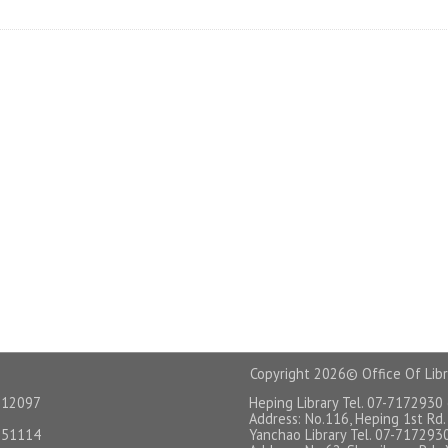
Copyright
2026© Office Of Libr
12097
Heping Library Tel. 07-7172930
Address: No.116, Heping 1st Rd.,
51114
Yanchao Library Tel. 07-717293