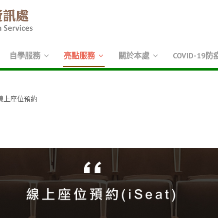
自學服務
亮點服務
關於本處
COVID-19防
at 線上座位預約