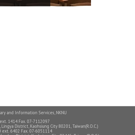
ary and Information Services, NKNU
 ext. 1414 Fax. 07-7112097
 Lingya District, Kaohsiung City 80201, Taiwan(R.O.C.)
0 ext. 6402 Fax. 07-6051114