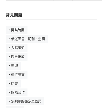
常見問題
常見問題
資訊服務
VPN連線
開館時間
校園網路
借還圖書、期刊、空間
網路資訊安全
入館須知
無線網路
圖書推薦
無線WiFi位置圖
影印
學位論文
校園郵件信箱
贈書
校園軟體
館際合作
校園授權軟體
無線網路設定及認證
常用自由軟體/免費軟體