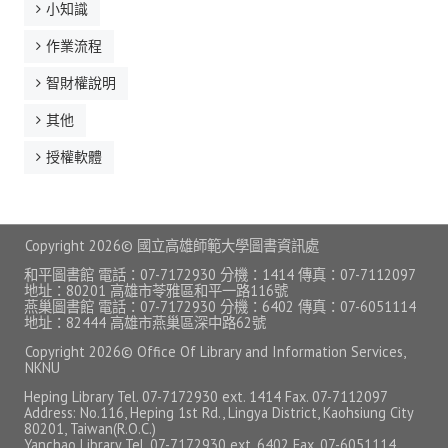
小知識
AI 應用/檢測工具
作業流程
Google Workspace教育版
智財權說明
Microsoft 365 教育版
其他
論文研究服務
授權軟體
電子期刊與資料庫
掠奪性期刊查詢
Copyright
2026© 國立高雄師範大學圖書資訊處
和平圖書館 電話：07-7172930 分機：1414 傳真：07-7112097
論文系統
地址：80201 高雄市苓雅區和平一路116號
燕巢圖書館 電話：07-7172930 分機：6402 傳真：07-6051114
地址：82444 高雄市燕巢區深中路62號
EndNote 書目管理
Copyright
2026© Office Of Library and Information Services,
Turnitin 原創比對
NKNU
Heping Library Tel. 07-7172930 ext. 1414 Fax. 07-7112097
Symskan華藝文獻相似度檢測服務
Address: No.116, Heping 1st Rd., Lingya District, Kaohsiung City
80201, Taiwan(R.O.C.)
Yanchao Library Tel. 07-7172930 ext. 6402 Fax. 07-6051114
Wass國家圖書館學位論文相似檢測輔助系統