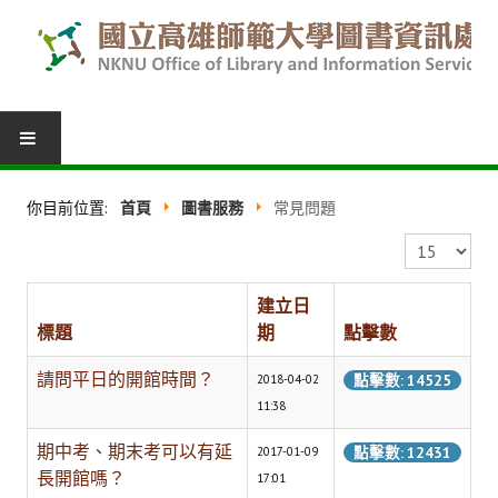
圖書服務
你目前位置:
首頁
圖書服務
常見問題
我的圖書館
顯示數目
借閱紀錄
建立日
標題
期
點擊數
圖書推薦
請問平日的開館時間？
館際合作
點擊數: 14525
2018-04-02
11:38
表單下載
期中考、期末考可以有延
點擊數: 12431
2017-01-09
活動報名
長開館嗎？
17:01