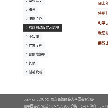
學位論文
圖書館
贈書
使用
館際合作
和平
無線網路設定及認證
我是
小知識
無線
作業流程
智財權說明
其他
授權軟體
Copyright
2026© 國立高雄師範大學圖書資訊處
和平圖書館 電話：07-7172930 分機：1414 傳真：07-71