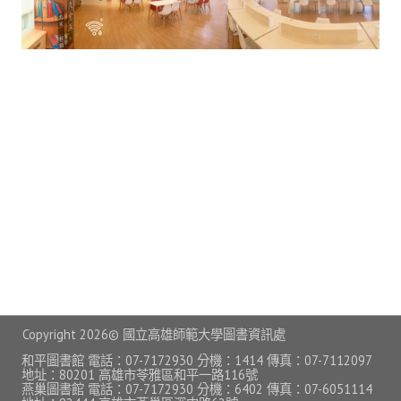
常見問題
資訊服務
VPN連線
校園網路
網路資訊安全
無線網路
無線WiFi位置圖
校園郵件信箱
校園軟體
Copyright
2026© 國立高雄師範大學圖書資訊處
校園授權軟體
和平圖書館 電話：07-7172930 分機：1414 傳真：07-7112097
地址：80201 高雄市苓雅區和平一路116號
燕巢圖書館 電話：07-7172930 分機：6402 傳真：07-6051114
常用自由軟體/免費軟體