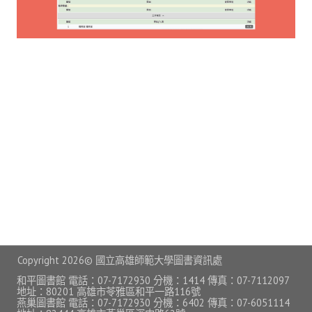
常見問題
資訊服務
VPN連線
校園網路
網路資訊安全
無線網路
無線WiFi位置圖
校園郵件信箱
校園軟體
Copyright
2026© 國立高雄師範大學圖書資訊處
校園授權軟體
和平圖書館 電話：07-7172930 分機：1414 傳真：07-7112097
地址：80201 高雄市苓雅區和平一路116號
燕巢圖書館 電話：07-7172930 分機：6402 傳真：07-6051114
常用自由軟體/免費軟體