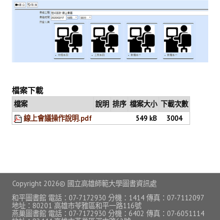
常見問題
資訊服務
VPN連線
校園網路
檔案下載
網路資訊安全
檔案
說明
排序
檔案大小
下載次數
無線網路
線上會議操作說明.pdf
549 kB
3004
無線WiFi位置圖
校園郵件信箱
校園軟體
Copyright
2026© 國立高雄師範大學圖書資訊處
校園授權軟體
和平圖書館 電話：07-7172930 分機：1414 傳真：07-7112097
地址：80201 高雄市苓雅區和平一路116號
燕巢圖書館 電話：07-7172930 分機：6402 傳真：07-6051114
常用自由軟體/免費軟體