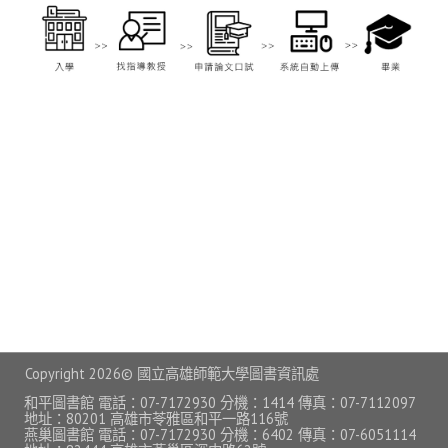
常見問題
資訊服務
VPN連線
校園網路
網路資訊安全
無線網路
無線WiFi位置圖
校園郵件信箱
校園軟體
Copyright
2026© 國立高雄師範大學圖書資訊處
校園授權軟體
和平圖書館 電話：07-7172930 分機：1414 傳真：07-7112097
地址：80201 高雄市苓雅區和平一路116號
燕巢圖書館 電話：07-7172930 分機：6402 傳真：07-6051114
常用自由軟體/免費軟體