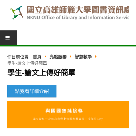
圖書服務
你目前位置:
首頁
亮點服務
智慧教學
學生-論文上傳好簡單
我的圖書館
學生-論文上傳好簡單
借閱紀錄
點我看詳細介紹
圖書推薦
館際合作
表單下載
活動報名