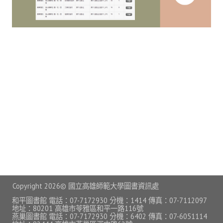
常見問題
資訊服務
VPN連線
校園網路
網路資訊安全
無線網路
無線WiFi位置圖
校園郵件信箱
校園軟體
Copyright
2026© 國立高雄師範大學圖書資訊處
校園授權軟體
和平圖書館 電話：07-7172930 分機：1414 傳真：07-7112097
地址：80201 高雄市苓雅區和平一路116號
燕巢圖書館 電話：07-7172930 分機：6402 傳真：07-6051114
常用自由軟體/免費軟體