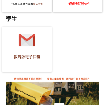
*僅供查閱舊信件
常見問題
*新進人員請先查看
登入資訊
資訊服務
學生
VPN連線
校園網路
網路資訊安全
無線網路
教育版電子信箱
無線WiFi位置圖
校園郵件信箱
校園軟體
校園授權軟體
常用自由軟體/免費軟體