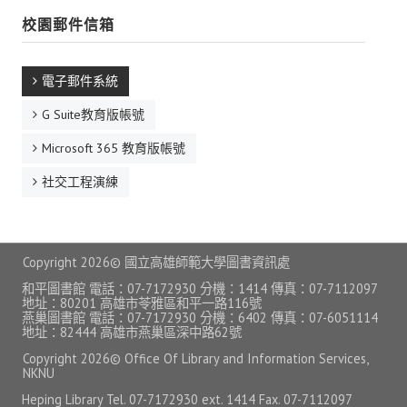
校園郵件信箱
自學服務
電子郵件系統
數位學習專區
G Suite教育版帳號
亮點服務
Microsoft 365 教育版帳號
智慧管理
社交工程演練
I locker 智慧置物櫃
I Seat 線上座位預約
Copyright
2026© 國立高雄師範大學圖書資訊處
I Taker 智慧取書櫃
和平圖書館 電話：07-7172930 分機：1414 傳真：07-7112097
地址：80201 高雄市苓雅區和平一路116號
自動借還書系統
燕巢圖書館 電話：07-7172930 分機：6402 傳真：07-6051114
地址：82444 高雄市燕巢區深中路62號
空間借用系統
Copyright
2026© Office Of Library and Information Services,
NKNU
友善報修
Heping Library Tel. 07-7172930 ext. 1414 Fax. 07-7112097