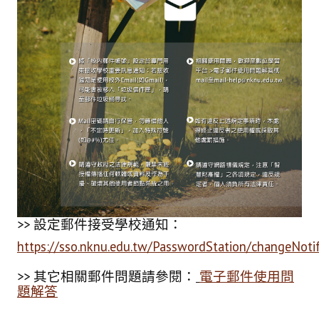
AI 應用/檢測工具
Google Workspace教育版
Microsoft 365 教育版
論文研究服務
電子期刊與資料庫
掠奪性期刊查詢
論文系統
>> 設定郵件接受學校通知：
EndNote 書目管理
https://sso.nknu.edu.tw/PasswordStation/changeNoti
Turnitin 原創比對
>> 其它相關郵件問題請參閱：
電子郵件使用問
Symskan華藝文獻相似度檢測服務
題解答
Wass國家圖書館學位論文相似檢測輔助系統