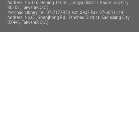
Address: No.116, Heping 1st Rd., Lingya District, Kaohsiung City
自動電控
80201, Taiwan(R.O.C.)
Yanchao Library Tel. 07-7172930 ext. 6402 Fax. 07-6051114
Address: No.62, Shenjhong Rd., Yanchao District, Kaohsiung City
人流辨識
82446, Taiwan(R.O.C.)
門禁系統
智慧社群
雲端校園3D導覽
高師瓦力1號
高師大APP
燕巢深夜餐車
歡樂耶誕
智慧行政
校務數據公開及下載