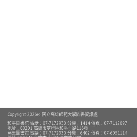
常見問題
資訊服務
VPN連線
校園網路
網路資訊安全
無線網路
無線WiFi位置圖
校園郵件信箱
校園軟體
Copyright
2026© 國立高雄師範大學圖書資訊處
校園授權軟體
和平圖書館 電話：07-7172930 分機：1414 傳真：07-7112097
地址：80201 高雄市苓雅區和平一路116號
燕巢圖書館 電話：07-7172930 分機：6402 傳真：07-6051114
常用自由軟體/免費軟體