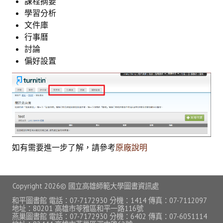
課程摘要
常見問題
學習分析
文件庫
資訊服務
行事曆
討論
VPN連線
偏好設置
校園網路
網路資訊安全
無線網路
無線WiFi位置圖
如有需要進一步了解，請參考
原廠說明
校園郵件信箱
校園軟體
Copyright
2026© 國立高雄師範大學圖書資訊處
校園授權軟體
和平圖書館 電話：07-7172930 分機：1414 傳真：07-7112097
地址：80201 高雄市苓雅區和平一路116號
燕巢圖書館 電話：07-7172930 分機：6402 傳真：07-6051114
常用自由軟體/免費軟體