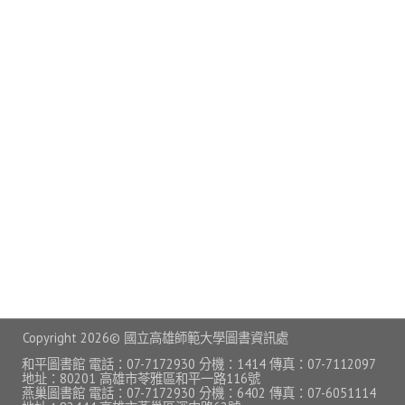
常見問題
資訊服務
VPN連線
校園網路
網路資訊安全
無線網路
無線WiFi位置圖
校園郵件信箱
校園軟體
Copyright
2026© 國立高雄師範大學圖書資訊處
校園授權軟體
和平圖書館 電話：07-7172930 分機：1414 傳真：07-7112097
地址：80201 高雄市苓雅區和平一路116號
燕巢圖書館 電話：07-7172930 分機：6402 傳真：07-6051114
常用自由軟體/免費軟體