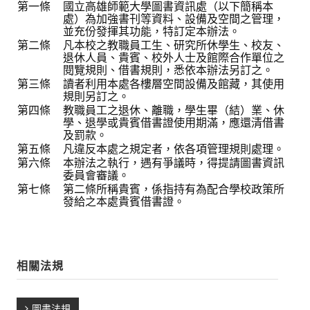
第一條
國立高雄師範大學圖書資訊處（以下簡稱本
常見問題
處）為加強書刊等資料、設備及空間之管理，
並充份發揮其功能，特訂定本辦法。
資訊服務
第二條
凡本校之教職員工生、研究所休學生、校友、
退休人員、貴賓、校外人士及館際合作單位之
閱覽規則、借書規則，悉依本辦法另訂之。
VPN連線
第三條
讀者利用本處各樓層空間設備及館藏，其使用
規則另訂之。
校園網路
第四條
教職員工之退休、離職，學生畢（結）業、休
學、退學或貴賓借書證使用期滿，應還清借書
網路資訊安全
及罰款。
第五條
凡違反本處之規定者，依各項管理規則處理。
無線網路
第六條
本辦法之執行，遇有爭議時，得提請圖書資訊
委員會審議。
第七條
無線WiFi位置圖
第二條所稱貴賓，係指持有為配合學校政策所
發給之本處貴賓借書證。
校園郵件信箱
校園軟體
相關法規
校園授權軟體
常用自由軟體/免費軟體
圖書法規