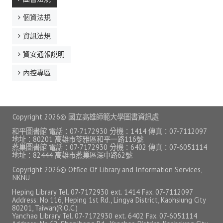
AI 應用/檢測工具
個資法規
Google Workspace教育版
資訊法規
Microsoft 365 教育版
資安通報說明
內控專區
論文研究服務
電子期刊與資料庫
Copyright
2026© 國立高雄師範大學圖書資訊處
掠奪性期刊查詢
和平圖書館 電話：07-7172930 分機：1414 傳真：07-7112097
地址：80201 高雄市苓雅區和平一路116號
論文系統
燕巢圖書館 電話：07-7172930 分機：6402 傳真：07-6051114
地址：82444 高雄市燕巢區深中路62號
EndNote 書目管理
Copyright
2026© Office Of Library and Information Services,
NKNU
Turnitin 原創比對
Heping Library Tel. 07-7172930 ext. 1414 Fax. 07-7112097
Address: No.116, Heping 1st Rd., Lingya District, Kaohsiung City
Symskan華藝文獻相似度檢測服務
80201, Taiwan(R.O.C.)
Yanchao Library Tel. 07-7172930 ext. 6402 Fax. 07-6051114
Wass國家圖書館學位論文相似檢測輔助系統