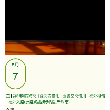
常見問題
資訊服務
VPN連線
校園網路
網路資訊安全
無線網路
8月
無線WiFi位置圖
7
校園郵件信箱
校園軟體
|
詳細開館時間
|
愛閱館借用
|
圖書空間借用
|
校外租借
校園授權軟體
|
校外入館(進館資訊請參閱最新消息)
常用自由軟體/免費軟體
休館