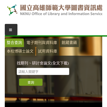
圖書服務
整合查詢
電子期刊與資料庫
館藏書籍
本校博碩士論文
試用資料庫
我的圖書館
借閱紀錄
找期刊、研討會論文(全文下載)
圖書推薦
館際合作
表單下載
活動報名