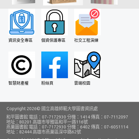
會議資料好管理
工作報告線上寫
系所評鑑看這裡
資訊安全專區
個資保護專區
社交工程演練
大事紀填報系統
器材就要借你用
多元繳費
智慧教學
智慧財產權
粉絲頁
雲端校園
環境-I Beacon 智慧推播
環境-智慧遠距教學
Copyright
2026© 國立高雄師範大學圖書資訊處
和平圖書館 電話：07-7172930 分機：1414 傳真：07-7112097
即時式線上教學
地址：80201 高雄市苓雅區和平一路116號
燕巢圖書館 電話：07-7172930 分機：6402 傳真：07-6051114
地址：82444 高雄市燕巢區深中路62號
錄影式非同步教學