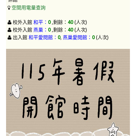
空間用電量查詢
AI 應用/檢測工具
Google Workspace教育版
校外入館
和平：
0
,剩餘：
40
(人次)
校外入館
燕巢：
0
,剩餘：
40
(人次)
Microsoft 365 教育版
出入館
和平愛閱館：
0
,
燕巢愛閱館：
0
(人次)
論文研究服務
電子期刊與資料庫
掠奪性期刊查詢
論文系統
EndNote 書目管理
Turnitin 原創比對
Symskan華藝文獻相似度檢測服務
Wass國家圖書館學位論文相似檢測輔助系統