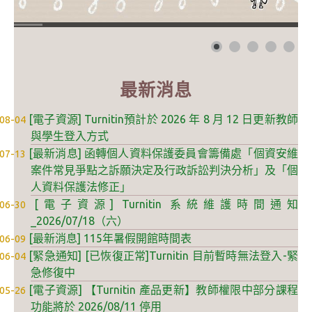
自學服務
數位學習專區
最新消息
亮點服務
[電子資源] Turnitin預計於 2026 年 8 月 12 日更新教師
08-04
智慧管理
與學生登入方式
[最新消息] 函轉個人資料保護委員會籌備處「個資安維
07-13
I locker 智慧置物櫃
案件常見爭點之訴願決定及行政訴訟判決分析」及「個
I Seat 線上座位預約
人資料保護法修正」
[電子資源] Turnitin 系統維護時間通知
06-30
I Taker 智慧取書櫃
_2026/07/18（六）
[最新消息] 115年暑假開館時間表
06-09
自動借還書系統
[緊急通知] [已恢復正常]Turnitin 目前暫時無法登入-緊
06-04
空間借用系統
急修復中
[電子資源] 【Turnitin 產品更新】教師權限中部分課程
05-26
友善報修
功能將於 2026/08/11 停用