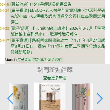
[最新消息] 115年暑假延長借書公告
05-18
自動電控
[電子資源] EBSCO--老人醫學全文資料庫、地球科學研
04-24
人流辨識
究資料庫、CS傳播及語言溝通全文資料庫高階版試用
通知
門禁系統
[電子資源] 【Turnitin線上講座】2026年3-6月「學習
04-22
誠信線上系列講座」，歡迎教職員報名
智慧社群
[電子資源] [更新]國家圖書館於本（115）年4月27日起
04-17
雲端校園3D導覽
至8月31日止，提供「114學年度第二學期學位論文品
質輔助服務」
高師瓦力1號
More in
電子資源
最新消息
緊急通知
高師大APP
熱門新進館藏
燕巢深夜餐車
查看更多新書
歡樂耶誕
智慧行政
校務數據公開及下載