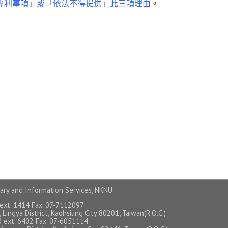
專利事項」或「依法不得提供」此三項理由
。
ary and Information Services, NKNU
 ext. 1414 Fax. 07-7112097
 Lingya District, Kaohsiung City 80201, Taiwan(R.O.C.)
0 ext. 6402 Fax. 07-6051114