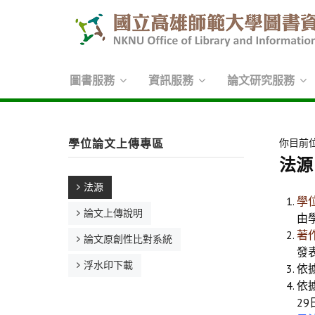
圖書服務
資訊服務
論文研究服務
學位論文上傳專區
你目前
法源
法源
學
論文上傳說明
由
著
論文原創性比對系統
發
浮水印下載
依
依
2