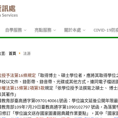
自學服務
亮點服務
關於本處
COVID-19防
位置:
首頁
法源
位授予法第16條規定
「取得博士、碩士學位者，應將其取得學位
學校以文件、錄影帶、錄音帶、光碟或其他方式，連同電子檔送
作權法第15條第2項第3款
規定「依學位授予法撰寫之碩士、 博
表其著作」
據教育部臺高通字第0970140061號函：學位論文延後公開年限
據教育部109年7月29日臺教高通字第1090102797 號函，為
9日修訂「學位論文送存國家圖書館典藏作業要點」，其中「國家