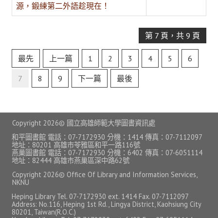
源，鍛練第二外語趁現在！
AI 應用/檢測工具
Google Workspace教育版
第 7 頁，共 9 頁
Microsoft 365 教育版
最先
上一篇
1
2
3
4
5
6
論文研究服務
7
8
9
下一篇
最後
電子期刊與資料庫
掠奪性期刊查詢
Copyright
2026© 國立高雄師範大學圖書資訊處
和平圖書館 電話：07-7172930 分機：1414 傳真：07-7112097
論文系統
地址：80201 高雄市苓雅區和平一路116號
燕巢圖書館 電話：07-7172930 分機：6402 傳真：07-6051114
EndNote 書目管理
地址：82444 高雄市燕巢區深中路62號
Copyright
2026© Office Of Library and Information Services,
Turnitin 原創比對
NKNU
Heping Library Tel. 07-7172930 ext. 1414 Fax. 07-7112097
Symskan華藝文獻相似度檢測服務
Address: No.116, Heping 1st Rd., Lingya District, Kaohsiung City
80201, Taiwan(R.O.C.)
Wass國家圖書館學位論文相似檢測輔助系統