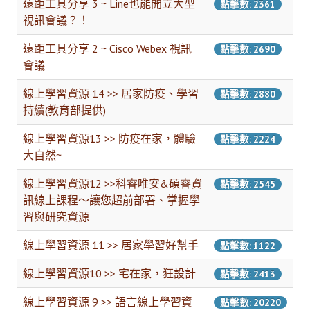
遠距工具分享 3 ~ Line也能開立大型
點擊數: 2361
常見問題
視訊會議？！
資訊服務
遠距工具分享 2 ~ Cisco Webex 視訊
點擊數: 2690
會議
VPN連線
線上學習資源 14 >> 居家防疫、學習
點擊數: 2880
校園網路
持續(教育部提供)
網路資訊安全
線上學習資源13 >> 防疫在家，體驗
點擊數: 2224
大自然~
無線網路
線上學習資源12 >>科睿唯安&碩睿資
點擊數: 2545
無線WiFi位置圖
訊線上課程～讓您超前部署、掌握學
習與研究資源
校園郵件信箱
線上學習資源 11 >> 居家學習好幫手
校園軟體
點擊數: 1122
校園授權軟體
線上學習資源10 >> 宅在家，狂設計
點擊數: 2413
常用自由軟體/免費軟體
線上學習資源 9 >> 語言線上學習資
點擊數: 20220