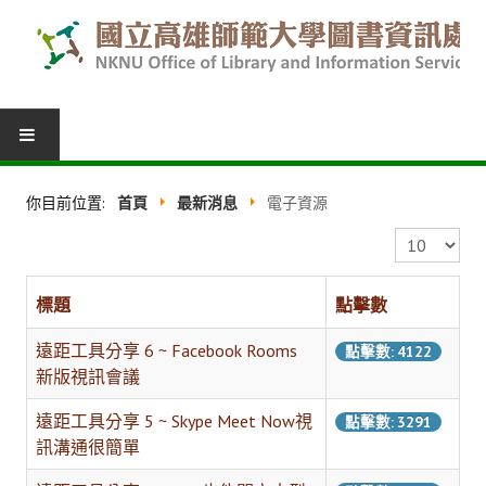
圖書服務
你目前位置:
首頁
最新消息
電子資源
我的圖書館
顯示數目
借閱紀錄
標題
點擊數
圖書推薦
遠距工具分享 6 ~ Facebook Rooms
點擊數: 4122
館際合作
新版視訊會議
表單下載
遠距工具分享 5 ~ Skype Meet Now視
點擊數: 3291
訊溝通很簡單
活動報名