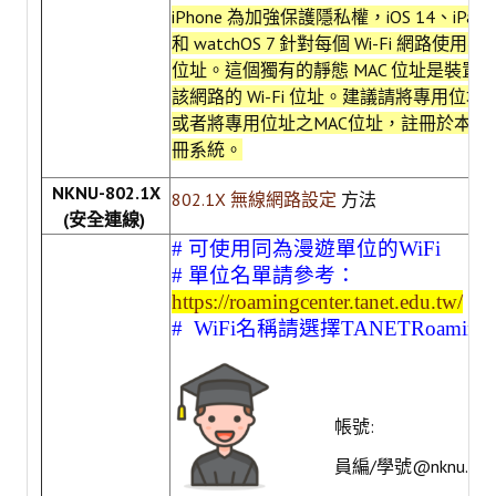
iPhone 為加強保護隱私權，iOS 14、iPadOS
AI 應用/檢測工具
和 watchOS 7 針對每個 Wi-Fi 網路使用不
位址。這個獨有的靜態 MAC 位址是裝置
Google Workspace教育版
該網路的 Wi-Fi 位址。建議請將專用位址
Microsoft 365 教育版
或者將專用位址之MAC位址，註冊於本校M
冊系統。
論文研究服務
NKNU-802.1X
802.1X 無線網路設定
方法
(安全連線)
電子期刊與資料庫
# 可使用同為漫遊單位的WiFi
掠奪性期刊查詢
# 單位名單請參考：
https://roamingcenter.tanet.edu.tw/
論文系統
# WiFi名稱請選擇TANETRoaming
EndNote 書目管理
Turnitin 原創比對
帳號:
Symskan華藝文獻相似度檢測服務
員編/學號@nknu.edu
Wass國家圖書館學位論文相似檢測輔助系統