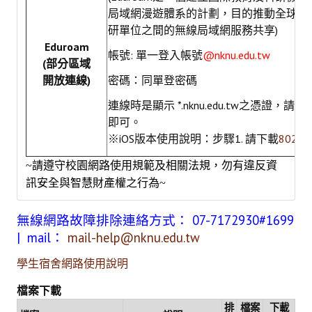
局域網漫遊體系的計劃，目的推動全球教
自動電控
研單位之間的無線局域網服務共享)
人流辨識
Eduroam
帳號: 單一登入帳號
@nknu.edu.tw
(部分區域
門禁系統
開放連線)
密碼：同單登密碼
智慧社群
連線時是顯示 *.nknu.edu.tw之憑證，請點
即可。
雲端校園3D導覽
※iOS版本使用說明：步驟1. 請下載
802.
高師瓦力1號
~請遵守校園網路使用規範及相關法規，勿有違反資
訊安全與智慧財產權之行為~
高師大APP
燕巢深夜餐車
無線網路故障排除連絡方式： 07-7172930#1699
| mail：
mail-help@nknu.edu.tw
歡樂耶誕
學生宿舍網路使用說明
智慧行政
檔案下載
校務數據公開及下載
排
檔案
下載