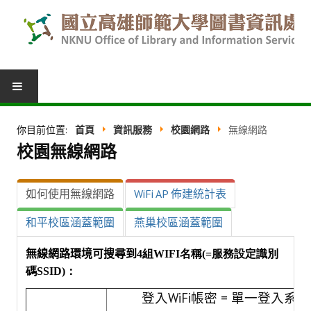
圖書服務
你目前位置:
首頁
資訊服務
校園網路
無線網路
校園無線網路
我的圖書館
借閱紀錄
如何使用無線網路
WiFi AP 佈建統計表
圖書推薦
和平校區涵蓋範圍
燕巢校區涵蓋範圍
館際合作
無線網路環境可搜尋到
4組WIFI名稱(=服務設定識別
表單下載
碼SSID)：
活動報名
登入WiFi帳密 = 單一登入系統