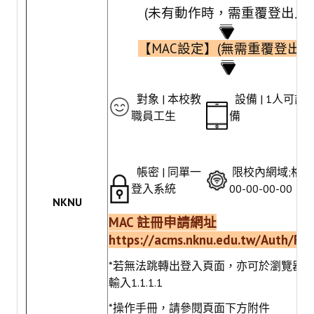
(未有動作時，需重覆登出入)
常見問題
資訊服務
【MAC設定】(無需重覆登出入
VPN連線
對象 | 本校教
設備 | 1人可註
校園網路
職員工生
備
網路資訊安全
無線網路
帳密 | 同單一
限校內網域;格式為
登入系統
00-00-00-00
無線WiFi位置圖
NKNU
校園郵件信箱
MAC 註冊申請網址
https://acms.nknu.edu.tw/Auth/Reg
校園軟體
*若無法跳轉出登入頁面，亦可於瀏覽器
校園授權軟體
輸入1.1.1.1
常用自由軟體/免費軟體
*操作手冊，請參閱頁面下方附件