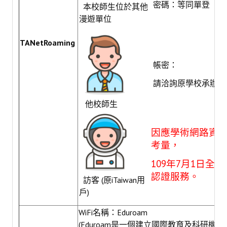
密碼：等同單登
本校師生位於其他
漫遊單位
自學服務
TANetRoaming
數位學習專區
帳密：
亮點服務
請洽詢原學校承辦單
智慧管理
他校師生
I locker 智慧置物櫃
因應學術網路資
I Seat 線上座位預約
考量，
I Taker 智慧取書櫃
109年7月1日全
自動借還書系統
認證服務。
訪客 (原iTaiwan用
戶)
空間借用系統
WiFi名稱：Eduroam
友善報修
(Eduroam是一個建立國際教育及科研機