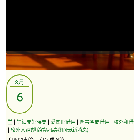
常見問題
資訊服務
VPN連線
校園網路
網路資訊安全
無線網路
8月
無線WiFi位置圖
6
校園郵件信箱
校園軟體
|
詳細開館時間
|
愛閱館借用
|
圖書空間借用
|
校外租借
校園授權軟體
|
校外入館(進館資訊請參閱最新消息)
常用自由軟體/免費軟體
和平圖書館
:
和平愛閱館
: