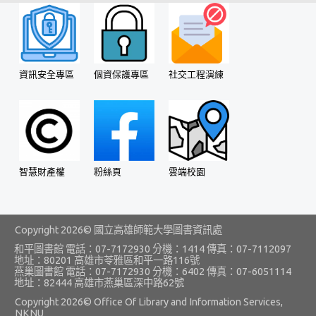
會議資料好管理
工作報告線上寫
系所評鑑看這裡
資訊安全專區
個資保護專區
社交工程演練
大事紀填報系統
器材就要借你用
多元繳費
智慧財產權
粉絲頁
雲端校園
智慧教學
環境-I Beacon 智慧推播
Copyright
2026© 國立高雄師範大學圖書資訊處
環境-智慧遠距教學
和平圖書館 電話：07-7172930 分機：1414 傳真：07-7112097
地址：80201 高雄市苓雅區和平一路116號
即時式線上教學
燕巢圖書館 電話：07-7172930 分機：6402 傳真：07-6051114
地址：82444 高雄市燕巢區深中路62號
錄影式非同步教學
Copyright
2026© Office Of Library and Information Services,
NKNU