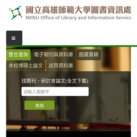
圖書服務
整合查詢
電子期刊與資料庫
館藏書籍
本校博碩士論文
試用資料庫
我的圖書館
借閱紀錄
找期刊、研討會論文(全文下載)
圖書推薦
館際合作
表單下載
活動報名