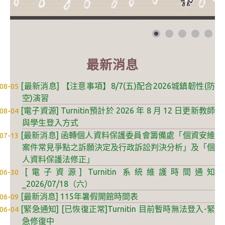
自學服務
數位學習專區
最新消息
亮點服務
[最新消息] 【注意事項】8/7(五)配合2026城鎮韌性(防
08-05
智慧管理
空)演習
[電子資源] Turnitin預計於 2026 年 8 月 12 日更新教師
08-04
I locker 智慧置物櫃
與學生登入方式
I Seat 線上座位預約
[最新消息] 函轉個人資料保護委員會籌備處「個資安維
07-13
案件常見爭點之訴願決定及行政訴訟判決分析」及「個
I Taker 智慧取書櫃
人資料保護法修正」
[電子資源] Turnitin 系統維護時間通知
06-30
自動借還書系統
_2026/07/18（六）
空間借用系統
[最新消息] 115年暑假開館時間表
06-09
[緊急通知] [已恢復正常]Turnitin 目前暫時無法登入-緊
06-04
友善報修
急修復中