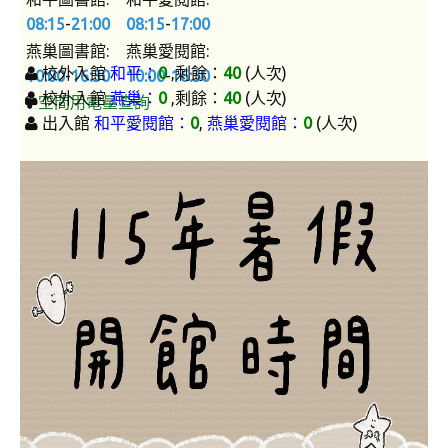
08:15
-
21:00
08:15
-
17:00
AI 應用/檢測工具
燕巢圖書館
:
燕巢愛閱館
:
Google Workspace教育版
校外入館
和平：
0
,剩餘：
40
(人次)
10:00
-
16:30
10:00
-
16:30
校外入館
燕巢：
0
,剩餘：
40
(人次)
空間用電量查詢
Microsoft 365 教育版
出入館
和平愛閱館：
0
,
燕巢愛閱館：
0
(人次)
論文研究服務
電子期刊與資料庫
掠奪性期刊查詢
論文系統
EndNote 書目管理
Turnitin 原創比對
Symskan華藝文獻相似度檢測服務
Wass國家圖書館學位論文相似檢測輔助系統