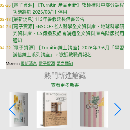
[電子資源] 【Turnitin 產品更新】教師權限中部分課程
05-26
自動電控
功能將於 2026/08/11 停用
人流辨識
[最新消息] 115年暑假延長借書公告
05-18
[電子資源] EBSCO--老人醫學全文資料庫、地球科學研
04-24
門禁系統
究資料庫、CS傳播及語言溝通全文資料庫高階版試用
通知
智慧社群
[電子資源] 【Turnitin線上講座】2026年3-6月「學習
04-22
雲端校園3D導覽
誠信線上系列講座」，歡迎教職員報名
More in
最新消息
電子資源
緊急通知
高師瓦力1號
熱門新進館藏
高師大APP
查看更多新書
燕巢深夜餐車
歡樂耶誕
智慧行政
校務數據公開及下載