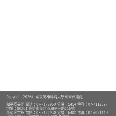
常見問題
資訊服務
VPN連線
校園網路
網路資訊安全
無線網路
無線WiFi位置圖
校園郵件信箱
校園軟體
Copyright
2026© 國立高雄師範大學圖書資訊處
校園授權軟體
和平圖書館 電話：07-7172930 分機：1414 傳真：07-7112097
地址：80201 高雄市苓雅區和平一路116號
燕巢圖書館 電話：07-7172930 分機：6402 傳真：07-6051114
常用自由軟體/免費軟體